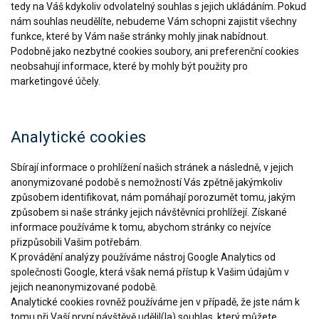
tedy na Váš kdykoliv odvolatelný souhlas s jejich ukládáním. Pokud
nám souhlas neudělíte, nebudeme Vám schopni zajistit všechny
funkce, které by Vám naše stránky mohly jinak nabídnout.
Podobně jako nezbytné cookies soubory, ani preferenční cookies
neobsahují informace, které by mohly být použity pro
marketingové účely.
Analytické cookies
Sbírají informace o prohlížení našich stránek a následně, v jejich
anonymizované podobě s nemožností Vás zpětně jakýmkoliv
způsobem identifikovat, nám pomáhají porozumět tomu, jakým
způsobem si naše stránky jejich návštěvníci prohlížejí. Získané
informace používáme k tomu, abychom stránky co nejvíce
přizpůsobili Vašim potřebám.
K provádění analýzy používáme nástroj Google Analytics od
společnosti Google, která však nemá přístup k Vašim údajům v
jejich neanonymizované podobě.
Analytické cookies rovněž používáme jen v případě, že jste nám k
tomu při Vaší první návštěvě udělil(la) souhlas, který můžete