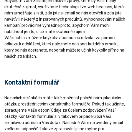
Abychom Vám zasílali jen takové zprávy, které by Vás mohly
skutečně zajímat, využíváme technologii tzv. web beacons, která
nám umožňuje zjistit, zda jste si email od nás otevřeli a zda jste
navštívili některý z inzerovaných produktů. Vyhodnocování našich
kampaní provádíme výhradně proto, abychom Vám mohli
nabídnout jen to, o co máte skutečně zájem.
Váš souhlas můžete kdykoliv v budoucnu odvolat za pomocí
odkazu k odhlášení, který naleznete na konci každého emailu,
který od nás dostanete, nebo tak můžete učinit kdykoliv přímo na
našich stránkách.
Kontaktní formulář
Na našich stránkách máte také možnost položit nám jakoukoliv
otázku prostřednictvím kontaktního formuláře. Pokud tak učiníte,
zpracujeme Vaše osobní údaje za účelem zodpovězení Vaší
otázky. Kontaktní formulář si v takovém případě uloží Vaší
emailovou adresu a Váš dotaz. Následně Vám na uvedený email
zašleme odpověď. Takové zpracování je nezbytné pro