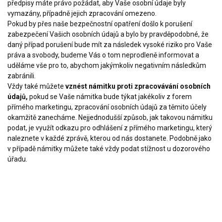
předpisy máte právo požádat, aby Vaše osobní údaje byly
vymazány, případně jejich zpracování omezeno.
Pokud by přes naše bezpečnostní opatření došlo k porušení
zabezpečení Vašich osobních údajů a bylo by pravděpodobné, že
daný případ porušení bude mít za následek vysoké riziko pro Vaše
práva a svobody, budeme Vás o tom neprodleně informovat a
uděláme vše pro to, abychom jakýmkoliv negativním následkům
zabránili.
Vždy také můžete
vznést námitku proti zpracovávání osobních
údajů,
pokud se Vaše námitka bude týkat jakékoliv z forem
přímého marketingu, zpracování osobních údajů za těmito účely
okamžitě zanecháme. Nejjednodušší způsob, jak takovou námitku
podat, je využít odkazu pro odhlášení z přímého marketingu, který
naleznete v každé zprávě, kterou od nás dostanete. Podobně jako
v případě námitky můžete také vždy podat stížnost u dozorového
úřadu.