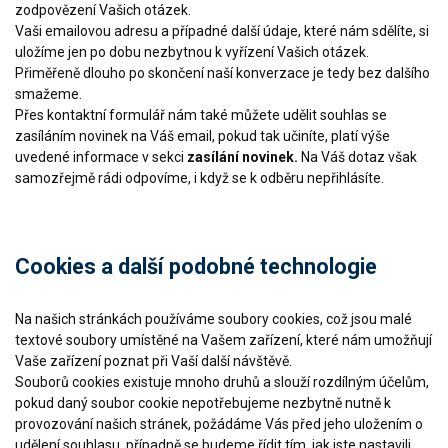
zodpovězení Vašich otázek.
Vaši emailovou adresu a případné další údaje, které nám sdělíte, si
uložíme jen po dobu nezbytnou k vyřízení Vašich otázek.
Přiměřeně dlouho po skončení naší konverzace je tedy bez dalšího
smažeme.
Přes kontaktní formulář nám také můžete udělit souhlas se
zasíláním novinek na Váš email, pokud tak učiníte, platí výše
uvedené informace v sekci
zasílání novinek.
Na Váš dotaz však
samozřejmě rádi odpovíme, i když se k odběru nepřihlásíte.
Cookies a další podobné technologie
Na našich stránkách používáme soubory cookies, což jsou malé
textové soubory umístěné na Vašem zařízení, které nám umožňují
Vaše zařízení poznat při Vaší další návštěvě.
Souborů cookies existuje mnoho druhů a slouží rozdílným účelům,
pokud daný soubor cookie nepotřebujeme nezbytně nutně k
provozování našich stránek, požádáme Vás před jeho uložením o
udělení souhlasu, případně se budeme řídit tím, jak jste nastavili