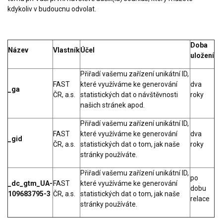
kdykoliv v budoucnu odvolat.
Doba
Název
Vlastník
Účel
uložení
Přiřadí vašemu zařízení unikátní ID,
FAST
které využíváme ke generování
dva
_ga
ČR, a.s.
statistických dat o návštěvnosti
roky
našich stránek apod.
Přiřadí vašemu zařízení unikátní ID,
FAST
které využíváme ke generování
dva
_gid
ČR, a.s.
statistických dat o tom, jak naše
roky
stránky používáte.
Přiřadí vašemu zařízení unikátní ID,
po
_dc_gtm_UA-
FAST
které využíváme ke generování
dobu
109683795-3
ČR, a.s.
statistických dat o tom, jak naše
relace
stránky používáte.