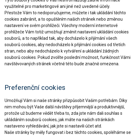
Tyto soubory cookies o Vás neshromažďují žádné informace
využitelné pro marketingové ani jiné než uvedené účely.
Přestože Vám to nedoporučujeme, můžete i tak ukládání těchto
cookies zabránit, a to opuštěním našich stránek nebo změnou
nastavení ve svém prohlížeči. Všechny moderní internetové
prohlížeče Vám totiž umožňují změnit nastavení ukládání cookies
souborů, a to například tak, aby docházelo k přijímání všech
souborů cookies, aby nedocházelo k přijímání cookies od třetích
stran, nebo aby nedocházelo k vytváření a ukládání žádných
souborů cookies. Pokud zvolíte poslední možnost, funkčnost Vámi
navštěvovaných stránek včetně této bude značně omezena.
Preferenční cookies
Umožňují Vám si naše stránky přizpůsobit Vašim potřebám. Díky
nim mohou být Vaše další návštěvy příjemnější a produktivnější,
protože už budeme vědět třeba to, zda jste nám dali souhlas s
ukládáním souborů cookies, jak máte na našich stránkách
nastaveno vyhledávání, jak jste si nastavili účet atd.
Naše stránky by měly fungovat i bez těchto cookies, spoléháme se