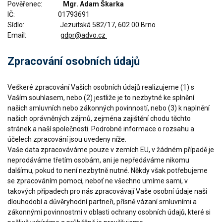
Pověřenec:
Mgr. Adam Škarka
IČ: 01793691
Sídlo: Jezuitská 582/17, 602 00 Brno
Email:
gdpr@advo.cz
Zpracování osobních údajů
Veškeré zpracování Vašich osobních údajů realizujeme (1) s
Vaším souhlasem, nebo (2) jestliže je to nezbytné ke splnění
našich smluvních nebo zákonných povinností, nebo (3) k naplnění
našich oprávněných zájmů, zejména zajištění chodu těchto
stránek a naší společnosti. Podrobné informace o rozsahu a
účelech zpracování jsou uvedeny níže.
Vaše data zpracováváme pouze v zemích EU, v žádném případě je
neprodáváme třetím osobám, ani je nepředáváme nikomu
dalšímu, pokud to není nezbytně nutné. Někdy však potřebujeme
se zpracováním pomoci, neboť ne všechno umíme sami, v
takových případech pro nás zpracovávají Vaše osobní údaje naši
dlouhodobí a důvěryhodní partneři, přísně vázaní smluvními a
zákonnými povinnostmi v oblasti ochrany osobních údajů, které si