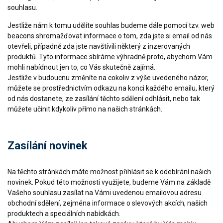
souhlasu.
Jestliže nám k tomu udělíte souhlas budeme dále pomocí tzv. web
beacons shromažďovat informace o tom, zda jste si email od nás
otevřeli, případně zda jste navštívili některý z inzerovaných
produktů. Tyto informace sbíráme výhradně proto, abychom Vám
mohli nabídnout jen to, co Vás skutečně zajímá.
Jestliže v budoucnu změníte na cokoliv z výše uvedeného názor,
můžete se prostřednictvím odkazu na konci každého emailu, který
od nás dostanete, ze zasílání těchto sdělení odhlásit, nebo tak
můžete učinit kdykoliv přímo na našich stránkách.
Zasílání novinek
Na těchto stránkách máte možnost přihlásit se k odebírání našich
novinek. Pokud této možnosti využijete, budeme Vám na základě
Vašeho souhlasu zasílat na Vámi uvedenou emailovou adresu
obchodní sdělení, zejména informace o slevových akcích, našich
produktech a speciálních nabídkách.